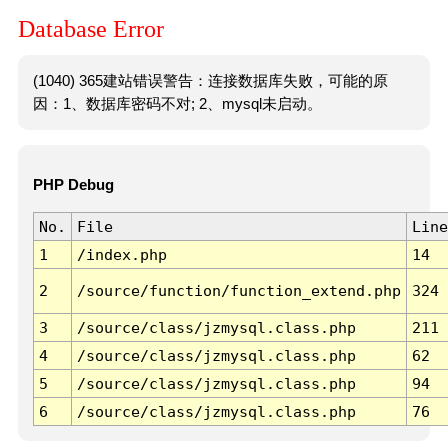
Database Error
(1040) 365建站错误警告：连接数据库失败，可能的原
因：1、数据库密码不对; 2、mysql未启动。
PHP Debug
No.
File
Line
1
/index.php
14
2
/source/function/function_extend.php
324
3
/source/class/jzmysql.class.php
211
4
/source/class/jzmysql.class.php
62
5
/source/class/jzmysql.class.php
94
6
/source/class/jzmysql.class.php
76