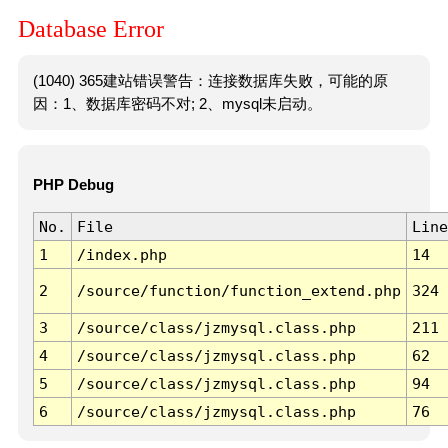
Database Error
(1040) 365建站错误警告：连接数据库失败，可能的原
因：1、数据库密码不对; 2、mysql未启动。
PHP Debug
No.
File
Line
1
/index.php
14
2
/source/function/function_extend.php
324
3
/source/class/jzmysql.class.php
211
4
/source/class/jzmysql.class.php
62
5
/source/class/jzmysql.class.php
94
6
/source/class/jzmysql.class.php
76