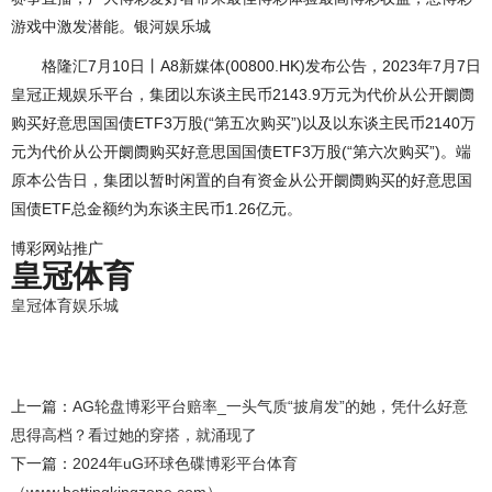
游戏中激发潜能。银河娱乐城
格隆汇7月10日丨A8新媒体(00800.HK)发布公告，2023年7月7日
皇冠正规娱乐平台，集团以东谈主民币2143.9万元为代价从公开阛阓
购买好意思国国债ETF3万股(“第五次购买”)以及以东谈主民币2140万
元为代价从公开阛阓购买好意思国国债ETF3万股(“第六次购买”)。端
原本公告日，集团以暂时闲置的自有资金从公开阛阓购买的好意思国
国债ETF总金额约为东谈主民币1.26亿元。
博彩网站推广
皇冠体育
皇冠体育娱乐城
上一篇：
AG轮盘博彩平台赔率_一头气质“披肩发”的她，凭什么好意
思得高档？看过她的穿搭，就涌现了
下一篇：
2024年uG环球色碟博彩平台体育
（www.bettingkingzone.com）