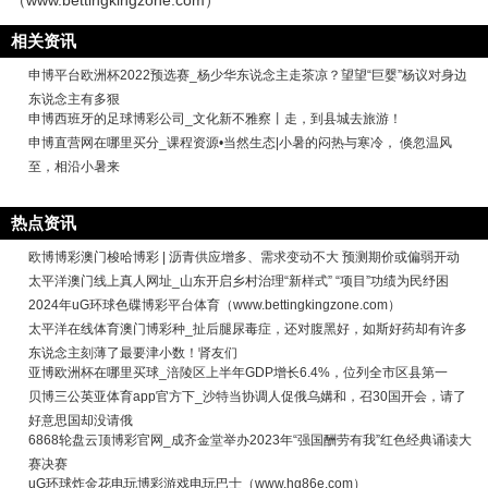
相关资讯
申博平台欧洲杯2022预选赛_杨少华东说念主走茶凉？望望“巨婴”杨议对身边
东说念主有多狠
申博西班牙的足球博彩公司_文化新不雅察丨走，到县城去旅游！
申博直营网在哪里买分_课程资源•当然生态|小暑的闷热与寒冷， 倏忽温风
至，相沿小暑来
热点资讯
欧博博彩澳门梭哈博彩 | 沥青供应增多、需求变动不大 预测期价或偏弱开动
太平洋澳门线上真人网址_山东开启乡村治理“新样式” “项目”功绩为民纾困
2024年uG环球色碟博彩平台体育（www.bettingkingzone.com）
太平洋在线体育澳门博彩种_扯后腿尿毒症，还对腹黑好，如斯好药却有许多
东说念主刻薄了最要津小数！肾友们
亚博欧洲杯在哪里买球_涪陵区上半年GDP增长6.4%，位列全市区县第一
贝博三公英亚体育app官方下_沙特当协调人促俄乌媾和，召30国开会，请了
好意思国却没请俄
6868轮盘云顶博彩官网_成齐金堂举办2023年“强国酬劳有我”红色经典诵读大
赛决赛
uG环球炸金花电玩博彩游戏电玩巴士（www.hg86e.com）