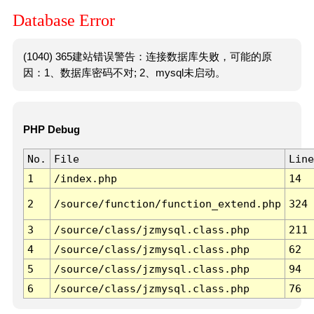
Database Error
(1040) 365建站错误警告：连接数据库失败，可能的原
因：1、数据库密码不对; 2、mysql未启动。
PHP Debug
No.
File
Line
1
/index.php
14
2
/source/function/function_extend.php
324
3
/source/class/jzmysql.class.php
211
4
/source/class/jzmysql.class.php
62
5
/source/class/jzmysql.class.php
94
6
/source/class/jzmysql.class.php
76