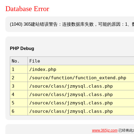
Database Error
(1040) 365建站错误警告：连接数据库失败，可能的原因：1、数
PHP Debug
No.
File
1
/index.php
2
/source/function/function_extend.php
3
/source/class/jzmysql.class.php
4
/source/class/jzmysql.class.php
5
/source/class/jzmysql.class.php
6
/source/class/jzmysql.class.php
www.365jz.com
已经将此