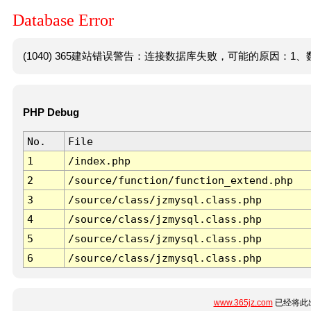
Database Error
(1040) 365建站错误警告：连接数据库失败，可能的原因：1、数
PHP Debug
No.
File
1
/index.php
2
/source/function/function_extend.php
3
/source/class/jzmysql.class.php
4
/source/class/jzmysql.class.php
5
/source/class/jzmysql.class.php
6
/source/class/jzmysql.class.php
www.365jz.com
已经将此