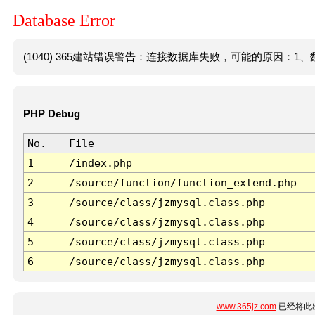
Database Error
(1040) 365建站错误警告：连接数据库失败，可能的原因：1、数
PHP Debug
No.
File
1
/index.php
2
/source/function/function_extend.php
3
/source/class/jzmysql.class.php
4
/source/class/jzmysql.class.php
5
/source/class/jzmysql.class.php
6
/source/class/jzmysql.class.php
www.365jz.com
已经将此