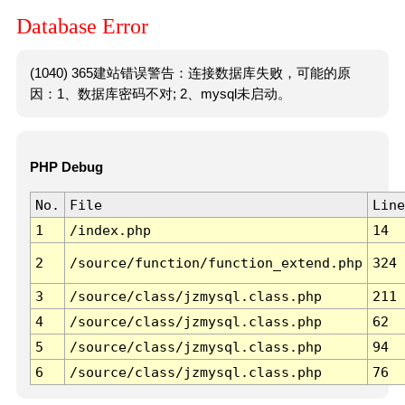
Database Error
(1040) 365建站错误警告：连接数据库失败，可能的原
因：1、数据库密码不对; 2、mysql未启动。
PHP Debug
No.
File
Line
1
/index.php
14
2
/source/function/function_extend.php
324
3
/source/class/jzmysql.class.php
211
4
/source/class/jzmysql.class.php
62
5
/source/class/jzmysql.class.php
94
6
/source/class/jzmysql.class.php
76