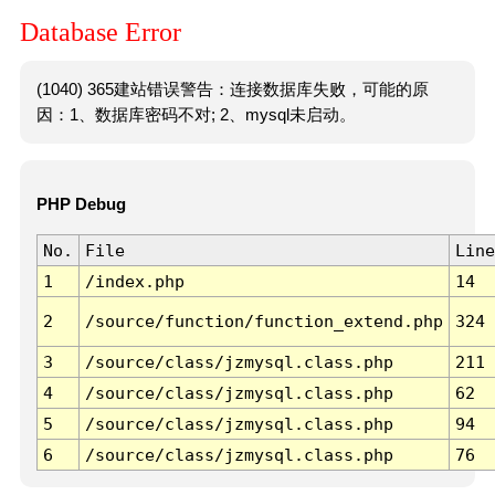
Database Error
(1040) 365建站错误警告：连接数据库失败，可能的原
因：1、数据库密码不对; 2、mysql未启动。
PHP Debug
No.
File
Line
1
/index.php
14
2
/source/function/function_extend.php
324
3
/source/class/jzmysql.class.php
211
4
/source/class/jzmysql.class.php
62
5
/source/class/jzmysql.class.php
94
6
/source/class/jzmysql.class.php
76