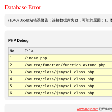
Database Error
(1040) 365建站错误警告：连接数据库失败，可能的原因：1、数
PHP Debug
No.
File
1
/index.php
2
/source/function/function_extend.php
3
/source/class/jzmysql.class.php
4
/source/class/jzmysql.class.php
5
/source/class/jzmysql.class.php
6
/source/class/jzmysql.class.php
www.365jz.com
已经将此