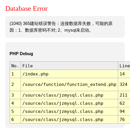
Database Error
(1040) 365建站错误警告：连接数据库失败，可能的原
因：1、数据库密码不对; 2、mysql未启动。
PHP Debug
No.
File
Line
1
/index.php
14
2
/source/function/function_extend.php
324
3
/source/class/jzmysql.class.php
211
4
/source/class/jzmysql.class.php
62
5
/source/class/jzmysql.class.php
94
6
/source/class/jzmysql.class.php
76