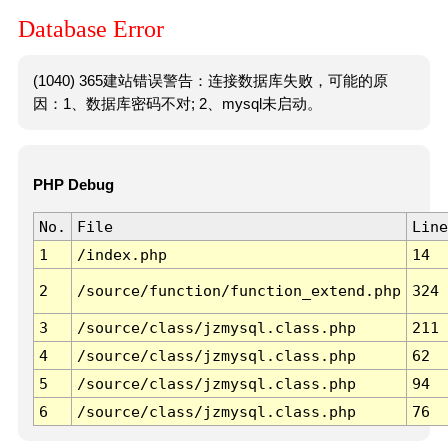
Database Error
(1040) 365建站错误警告：连接数据库失败，可能的原
因：1、数据库密码不对; 2、mysql未启动。
PHP Debug
No.
File
Line
1
/index.php
14
2
/source/function/function_extend.php
324
3
/source/class/jzmysql.class.php
211
4
/source/class/jzmysql.class.php
62
5
/source/class/jzmysql.class.php
94
6
/source/class/jzmysql.class.php
76