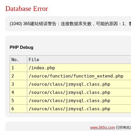
Database Error
(1040) 365建站错误警告：连接数据库失败，可能的原因：1、数
PHP Debug
No.
File
1
/index.php
2
/source/function/function_extend.php
3
/source/class/jzmysql.class.php
4
/source/class/jzmysql.class.php
5
/source/class/jzmysql.class.php
6
/source/class/jzmysql.class.php
www.365jz.com
已经将此