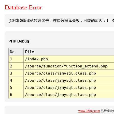
Database Error
(1040) 365建站错误警告：连接数据库失败，可能的原因：1、数
PHP Debug
No.
File
1
/index.php
2
/source/function/function_extend.php
3
/source/class/jzmysql.class.php
4
/source/class/jzmysql.class.php
5
/source/class/jzmysql.class.php
6
/source/class/jzmysql.class.php
www.365jz.com
已经将此