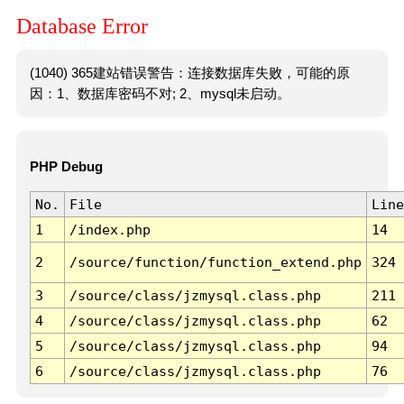
Database Error
(1040) 365建站错误警告：连接数据库失败，可能的原
因：1、数据库密码不对; 2、mysql未启动。
PHP Debug
No.
File
Line
1
/index.php
14
2
/source/function/function_extend.php
324
3
/source/class/jzmysql.class.php
211
4
/source/class/jzmysql.class.php
62
5
/source/class/jzmysql.class.php
94
6
/source/class/jzmysql.class.php
76