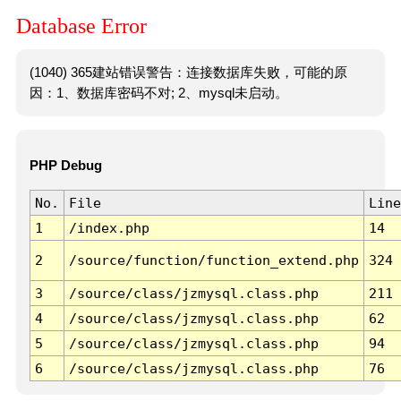
Database Error
(1040) 365建站错误警告：连接数据库失败，可能的原
因：1、数据库密码不对; 2、mysql未启动。
PHP Debug
No.
File
Line
1
/index.php
14
2
/source/function/function_extend.php
324
3
/source/class/jzmysql.class.php
211
4
/source/class/jzmysql.class.php
62
5
/source/class/jzmysql.class.php
94
6
/source/class/jzmysql.class.php
76