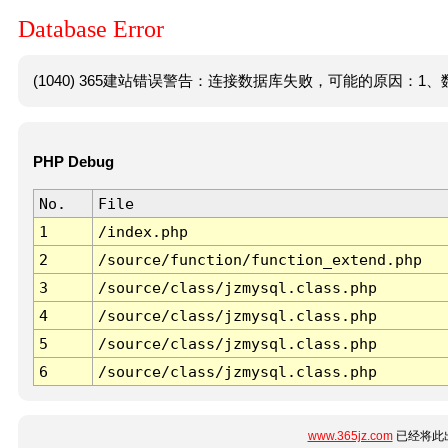
Database Error
(1040) 365建站错误警告：连接数据库失败，可能的原因：1、数
PHP Debug
No.
File
1
/index.php
2
/source/function/function_extend.php
3
/source/class/jzmysql.class.php
4
/source/class/jzmysql.class.php
5
/source/class/jzmysql.class.php
6
/source/class/jzmysql.class.php
www.365jz.com
已经将此