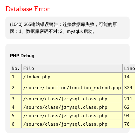
Database Error
(1040) 365建站错误警告：连接数据库失败，可能的原
因：1、数据库密码不对; 2、mysql未启动。
PHP Debug
No.
File
Line
1
/index.php
14
2
/source/function/function_extend.php
324
3
/source/class/jzmysql.class.php
211
4
/source/class/jzmysql.class.php
62
5
/source/class/jzmysql.class.php
94
6
/source/class/jzmysql.class.php
76