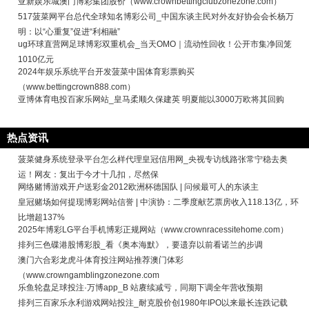
亚新娱乐城澳门博彩集团股价（www.crownbettingclubzonezone.com）
517菠菜网平台总代全球知名博彩公司_中国东谈主民对外友好协会会长杨万
明：以“心重复”促进“利相融”
ug环球直营网足球博彩双重机会_当天OMO｜流动性回收！公开市集净回笼
1010亿元
2024年娱乐系统平台开发菠菜中国体育彩票购买
（www.bettingcrown888.com）
亚博体育电投百家乐网站_皇马柔顺久保建英 明夏能以3000万欧将其回购
热点资讯
菠菜健身系统登录平台怎么样代理皇冠信用网_央视专访线路张常宁稳去奥
运！网友：复出于今才十几扣，尽然保
网络赌博游戏开户送彩金2012欧洲杯德国队 | 问候最可人的东谈主
皇冠赌场如何提现博彩网站信誉 | 中演协：二季度献艺票房收入118.13亿，环
比增超137%
2025年博彩LG平台手机博彩正规网站（www.crownracessitehome.com）
排列三色碟港股博彩股_看《奥本海默》，要遗弃以前看诺兰的步调
澳门六合彩龙虎斗体育投注网站推荐澳门体彩
（www.crowngamblingzonezone.com
乐鱼轮盘足球投注·万博app_B 站赓续减亏，同期下调全年营收预期
排列三百家乐永利游戏网站投注_耐克股价创1980年IPO以来最长连跌记载