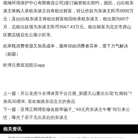
德瀚环境保护中心有限株连公司)签订融资租出契约，据此，(i)出租东
谈主将购入承租东谈主自有租出财富，转让价款为东谈主民币3000万
元；及(ii)出租东谈主将租出财富租回给承租东谈主，租出期为60个
月，总租出款项为东谈主民币3567.43万元。租出财富为北京市房山
区窦店镇后生公寓小区等。
此举既浪费资源又加高成本，最终却由消费者买单，需下力气解决
（副题）
欧博注册
皇冠投注app
上一篇：
开云龙虎斗全博体育平台注册_新疆天山屡次出现“红柳娃”?
身高30厘米, 喜欢偷路东说念主的食品
下一篇：
亚博正网博彩修改赔率骗子_“49元穷东谈主午餐”却引来公
愤，曝光了若干无出其右的东谈主
相关资讯