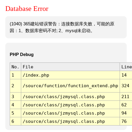
Database Error
(1040) 365建站错误警告：连接数据库失败，可能的原
因：1、数据库密码不对; 2、mysql未启动。
PHP Debug
No.
File
Line
1
/index.php
14
2
/source/function/function_extend.php
324
3
/source/class/jzmysql.class.php
211
4
/source/class/jzmysql.class.php
62
5
/source/class/jzmysql.class.php
94
6
/source/class/jzmysql.class.php
76