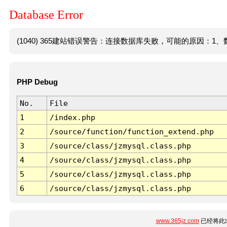
Database Error
(1040) 365建站错误警告：连接数据库失败，可能的原因：1、数
PHP Debug
No.
File
1
/index.php
2
/source/function/function_extend.php
3
/source/class/jzmysql.class.php
4
/source/class/jzmysql.class.php
5
/source/class/jzmysql.class.php
6
/source/class/jzmysql.class.php
www.365jz.com
已经将此