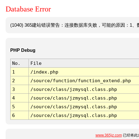
Database Error
(1040) 365建站错误警告：连接数据库失败，可能的原因：1、数
PHP Debug
No.
File
1
/index.php
2
/source/function/function_extend.php
3
/source/class/jzmysql.class.php
4
/source/class/jzmysql.class.php
5
/source/class/jzmysql.class.php
6
/source/class/jzmysql.class.php
www.365jz.com
已经将此