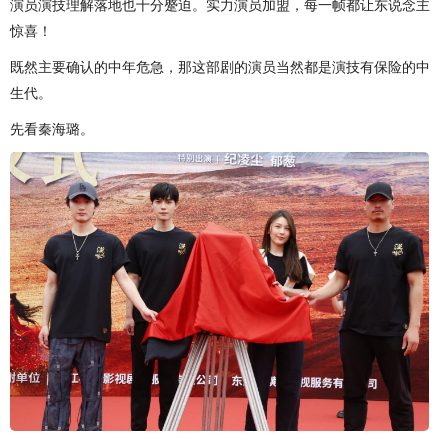
演员演技理解落地也十分蹙迫。实力演员加盟，每一帧都让东说念主
惊喜！
既然主要确认的中年危急，那这部剧的演员当然都是演技有保险的中
生代。
先看秦海璐。