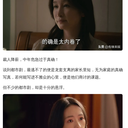
裁人降薪，中年危急过于真确！
说到都市剧，最逃不了的便是龙套支离的家长里短，无为家庭的真确
写真，若何能写进不雅众的心里，便是他们商讨的课题。
但不少的都市剧，却是十分的悬浮。