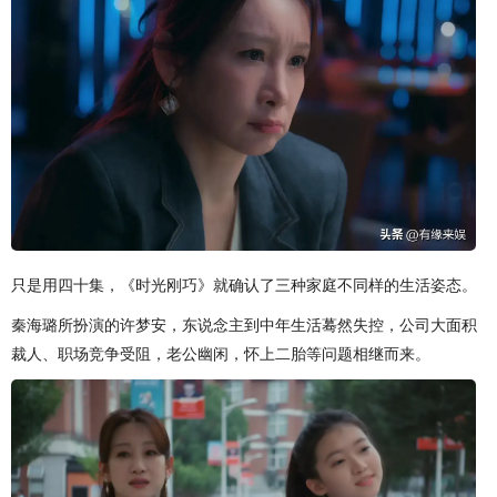
只是用四十集，《时光刚巧》就确认了三种家庭不同样的生活姿态。
秦海璐所扮演的许梦安，东说念主到中年生活蓦然失控，公司大面积
裁人、职场竞争受阻，老公幽闲，怀上二胎等问题相继而来。