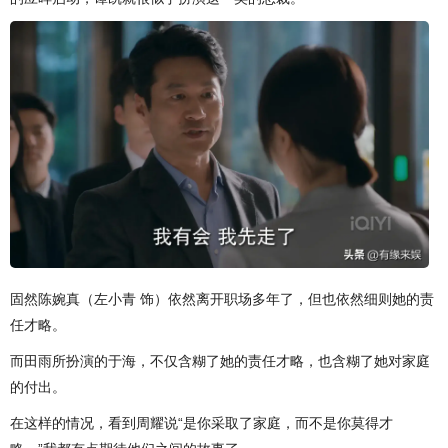
固然陈婉真（左小青 饰）依然离开职场多年了，但也依然细则她的责
任才略。
而田雨所扮演的于海，不仅含糊了她的责任才略，也含糊了她对家庭
的付出。
在这样的情况，看到周耀说“是你采取了家庭，而不是你莫得才