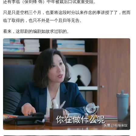
还有李临（保剑锋 饰）中年被裁后口试重重受阻。
只是只是空档三个月，也要将这段时分以来作念的事讲授了了，然而
临了取得的，也只不外是一个且归等见告。
看来，这部剧的编剧如故求过职的。