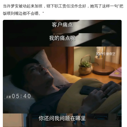
当许梦安被动起来加班，辖下职工责任没作念好，她骂了这样一句“把
饭喂到嘴边都不会嚼。”