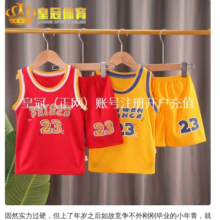
固然实力过硬，但上了年岁之后如故竞争不外刚刚毕业的小年青，就