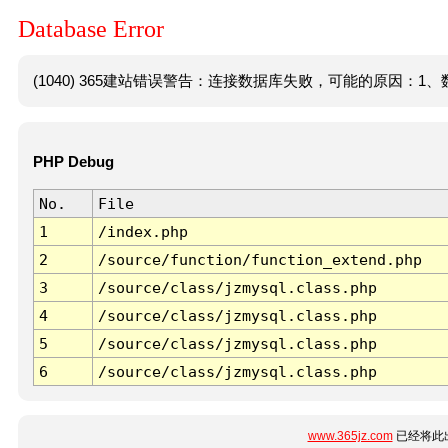
Database Error
(1040) 365建站错误警告：连接数据库失败，可能的原因：1、数
PHP Debug
No.
File
1
/index.php
2
/source/function/function_extend.php
3
/source/class/jzmysql.class.php
4
/source/class/jzmysql.class.php
5
/source/class/jzmysql.class.php
6
/source/class/jzmysql.class.php
www.365jz.com
已经将此