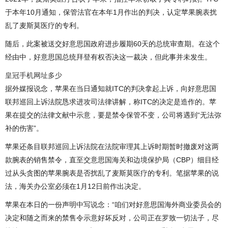
于本年10月通知，保管法官在本年1月作出的判决，认定苹果腕表扰
乱了麦斯莫医疗的专利。
随后，此案被送交好意思国政府进步履期60天的总统审查期。在这个
经由中，好意思国总统拜登有权否决这一裁决，但此事并未发生。
皇冠手机网址多少
据外媒报说念，苹果在当日通知就ITC的判决拿起上诉，向好意思国
联邦巡回上诉法院恳求进攻司法律讲解，称ITC的决定是造作的。苹
果在提交的法律文献中示意，要是禁令保管不变，公司将遇到“无法弥
补的伤害”。
苹果还条目联邦巡回上诉法院在法院审理其上诉时期暂时撤废对这两
款腕表的销售禁令，直至交意思国海关和边境保护局（CBP）细目经
过从头贪图的苹果腕表是否扰乱了麦斯莫医疗的专利。笔据苹果的说
法，海关办公室必须在1月12日前作出决定。
苹果在本日的一份声明中写说念：“咱们对好意思国海外商业委员会的
决定和随之而来的禁售令示意好坏反对，公司正在罗致一切法子，尽