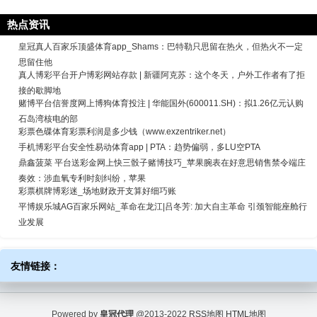
热点资讯
皇冠真人百家乐顶盛体育app_Shams：巴特勒只思留在热火，但热火不一定
思留住他
真人博彩平台开户博彩网站存款 | 新疆阿克苏：这个冬天，户外工作者有了拒
接的歇脚地
赌博平台信誉度网上博狗体育投注 | 华能国外(600011.SH)：拟1.26亿元认购
石岛湾核电的部
彩票色碟体育彩票利润是多少钱（www.exzentriker.net）
手机博彩平台安全性易动体育app | PTA：趋势偏弱，多LU空PTA
鼎鑫菠菜 平台送彩金网上快三骰子赌博技巧_苹果腕表在好意思销售禁令端庄
奏效：涉血氧专利时刻纠纷，苹果
彩票棋牌博彩迷_场地财政开支算好细巧账
平博娱乐城AG百家乐网站_革命在龙江|吕冬芳: 加大自主革命 引颈智能座舱行
业发展
友情链接：
Powered by
皇冠代理
@2013-2022
RSS地图
HTML地图