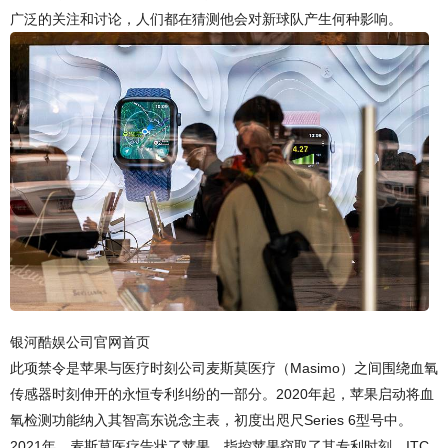
广泛的关注和讨论，人们都在猜测他会对新球队产生何种影响。
银河酷娱公司官网首页
此项禁令是苹果与医疗时刻公司麦斯莫医疗（Masimo）之间围绕血氧
传感器时刻伸开的永恒专利纠纷的一部分。2020年起，苹果启动将血
氧检测功能纳入其智高东说念主表，初度出咫尺Series 6型号中。
2021年，麦斯莫医疗告状了苹果，指控苹果窃取了其专利时刻。ITC