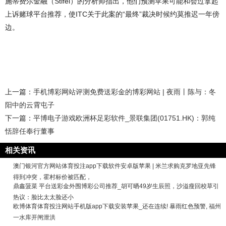
施蒂费尔金融（Stifel）的分析师指出，他们预测苹果可能和会过拿起
上诉赌球平台推荐，使ITC关于此案的“最终”裁决时候约莫推迟一年傍
边。
上一篇：
手机博彩网站评测免费送彩金的博彩网站 | 夜雨丨陈与：冬
阳中的云霄屯子
下一篇：
平博电子游戏欧洲杯足彩软件_景联集团(01751.HK)：郭纯
恬辞任奉行董事
相关资讯
澳门银河官方网站体育投注app下载软件安卓版苹果 | 米兰求购克罗地亚先锋
得到冲突，霍村标价被匹配，
鼎鑫菠菜 平台送彩金外围博彩公司推荐_胡可晒49岁生辰照，沙溢瘦回校草引
热议：脸比太太脸还小
欧博体育体育投注网站手机版app下载安装苹果_还在连续! 暴雨红色预警, 福州
一水库开闸泄洪