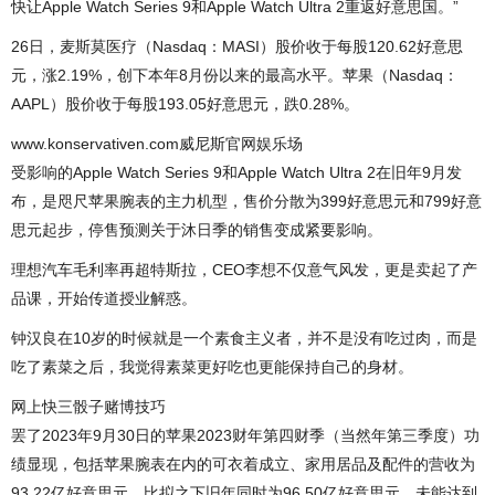
快让Apple Watch Series 9和Apple Watch Ultra 2重返好意思国。”
26日，麦斯莫医疗（Nasdaq：MASI）股价收于每股120.62好意思
元，涨2.19%，创下本年8月份以来的最高水平。苹果（Nasdaq：
AAPL）股价收于每股193.05好意思元，跌0.28%。
www.konservativen.com威尼斯官网娱乐场
受影响的Apple Watch Series 9和Apple Watch Ultra 2在旧年9月发
布，是咫尺苹果腕表的主力机型，售价分散为399好意思元和799好意
思元起步，停售预测关于沐日季的销售变成紧要影响。
理想汽车毛利率再超特斯拉，CEO李想不仅意气风发，更是卖起了产
品课，开始传道授业解惑。
钟汉良在10岁的时候就是一个素食主义者，并不是没有吃过肉，而是
吃了素菜之后，我觉得素菜更好吃也更能保持自己的身材。
网上快三骰子赌博技巧
罢了2023年9月30日的苹果2023财年第四财季（当然年第三季度）功
绩显现，包括苹果腕表在内的可衣着成立、家用居品及配件的营收为
93.22亿好意思元，比拟之下旧年同时为96.50亿好意思元，未能达到