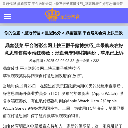
皇冠代理-鼎鑫菠菜 平台送彩金网上快三骰子赌博技巧_苹果腕表在好意思销售禁
令端庄奏效：涉血氧专利时刻纠纷，苹果已上诉
你的位置：
皇冠代理
>
皇冠比分
> 鼎鑫菠菜 平台送彩金网上快三骰
鼎鑫菠菜 平台送彩金网上快三骰子赌博技巧_苹果腕表在好
子赌博技巧_苹果腕表在好意思销售禁令端庄奏效：涉血氧专利时刻
意思销售禁令端庄奏效：涉血氧专利时刻纠纷，苹果已上诉
纠纷，苹果已上诉
发布日期：2025-08-08 03:32 点击次数：232
鼎鑫菠菜 平台送彩金网上快三骰子赌博技巧
苹果腕表莫得得归来自好意思国政府的“放行”。
当地时候12月26日，在渡过好意思国政府为期60天的总统审查期后，
好意思国海外商业委员会（ITC）发布的苹果腕表（Apple Watch）禁
售令端庄奏效，有血氧传感器时刻的Apple Watch Ultra 2和Apple
Watch Series 9在好意思国停售。上周，为效用ITC的决定，苹果已提
前在好意思国叫停了这两款苹果腕表的销售。
知名体育明星XXX最近宣布将加入一家新的俱乐部，这一消息引起了