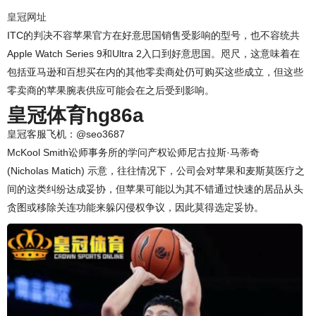
皇冠网址
ITC的判决不容苹果官方在好意思国销售受影响的型号，也不容统共
Apple Watch Series 9和Ultra 2入口到好意思国。咫尺，这意味着在
包括亚马逊和百想买在内的其他零卖商处仍可购买这些成立，但这些
零卖商的苹果腕表供应可能会在之后受到影响。
皇冠体育hg86a
皇冠客服飞机：@seo3687
McKool Smith讼师事务所的学问产权讼师尼古拉斯·马蒂奇
(Nicholas Matich) 示意，往往情况下，公司会对苹果和麦斯莫医疗之
间的这类纠纷达成妥协，但苹果可能以为其不错通过快速的居品从头
贪图或移除关连功能来躲闪侵权争议，因此莫得选定妥协。