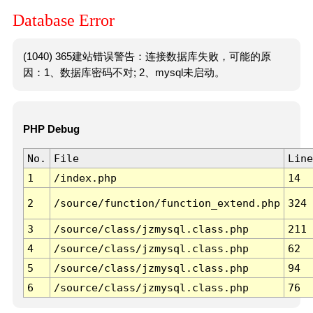
Database Error
(1040) 365建站错误警告：连接数据库失败，可能的原
因：1、数据库密码不对; 2、mysql未启动。
PHP Debug
No.
File
Line
1
/index.php
14
2
/source/function/function_extend.php
324
3
/source/class/jzmysql.class.php
211
4
/source/class/jzmysql.class.php
62
5
/source/class/jzmysql.class.php
94
6
/source/class/jzmysql.class.php
76