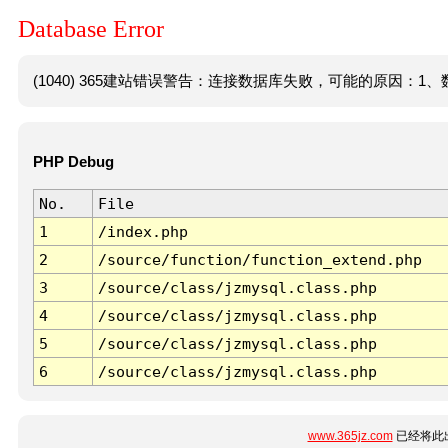
Database Error
(1040) 365建站错误警告：连接数据库失败，可能的原因：1、数
PHP Debug
No.
File
1
/index.php
2
/source/function/function_extend.php
3
/source/class/jzmysql.class.php
4
/source/class/jzmysql.class.php
5
/source/class/jzmysql.class.php
6
/source/class/jzmysql.class.php
www.365jz.com
已经将此