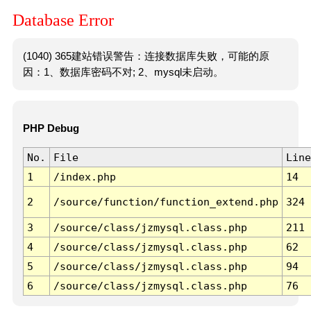
Database Error
(1040) 365建站错误警告：连接数据库失败，可能的原
因：1、数据库密码不对; 2、mysql未启动。
PHP Debug
No.
File
Line
1
/index.php
14
2
/source/function/function_extend.php
324
3
/source/class/jzmysql.class.php
211
4
/source/class/jzmysql.class.php
62
5
/source/class/jzmysql.class.php
94
6
/source/class/jzmysql.class.php
76