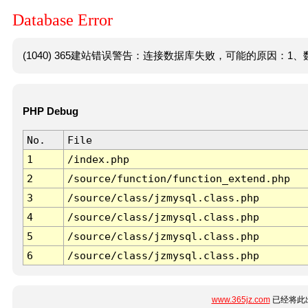
Database Error
(1040) 365建站错误警告：连接数据库失败，可能的原因：1、数
PHP Debug
No.
File
1
/index.php
2
/source/function/function_extend.php
3
/source/class/jzmysql.class.php
4
/source/class/jzmysql.class.php
5
/source/class/jzmysql.class.php
6
/source/class/jzmysql.class.php
www.365jz.com
已经将此