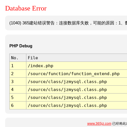
Database Error
(1040) 365建站错误警告：连接数据库失败，可能的原因：1、数
PHP Debug
No.
File
1
/index.php
2
/source/function/function_extend.php
3
/source/class/jzmysql.class.php
4
/source/class/jzmysql.class.php
5
/source/class/jzmysql.class.php
6
/source/class/jzmysql.class.php
www.365jz.com
已经将此