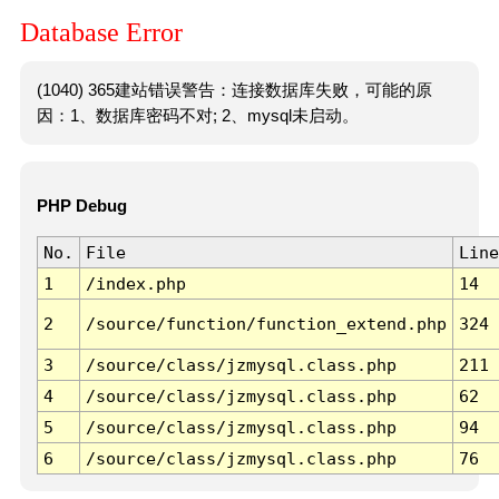
Database Error
(1040) 365建站错误警告：连接数据库失败，可能的原
因：1、数据库密码不对; 2、mysql未启动。
PHP Debug
No.
File
Line
1
/index.php
14
2
/source/function/function_extend.php
324
3
/source/class/jzmysql.class.php
211
4
/source/class/jzmysql.class.php
62
5
/source/class/jzmysql.class.php
94
6
/source/class/jzmysql.class.php
76