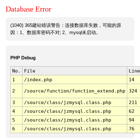
Database Error
(1040) 365建站错误警告：连接数据库失败，可能的原
因：1、数据库密码不对; 2、mysql未启动。
PHP Debug
No.
File
Line
1
/index.php
14
2
/source/function/function_extend.php
324
3
/source/class/jzmysql.class.php
211
4
/source/class/jzmysql.class.php
62
5
/source/class/jzmysql.class.php
94
6
/source/class/jzmysql.class.php
76