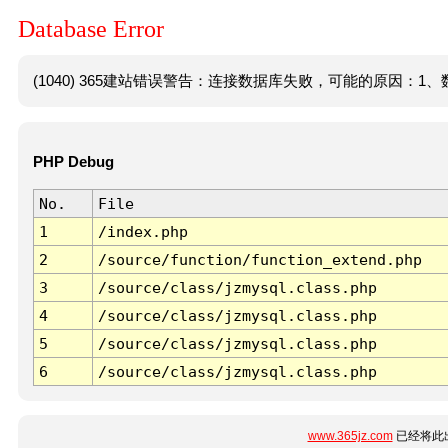
Database Error
(1040) 365建站错误警告：连接数据库失败，可能的原因：1、数
PHP Debug
No.
File
1
/index.php
2
/source/function/function_extend.php
3
/source/class/jzmysql.class.php
4
/source/class/jzmysql.class.php
5
/source/class/jzmysql.class.php
6
/source/class/jzmysql.class.php
www.365jz.com
已经将此