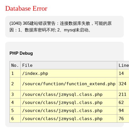
Database Error
(1040) 365建站错误警告：连接数据库失败，可能的原
因：1、数据库密码不对; 2、mysql未启动。
PHP Debug
No.
File
Line
1
/index.php
14
2
/source/function/function_extend.php
324
3
/source/class/jzmysql.class.php
211
4
/source/class/jzmysql.class.php
62
5
/source/class/jzmysql.class.php
94
6
/source/class/jzmysql.class.php
76