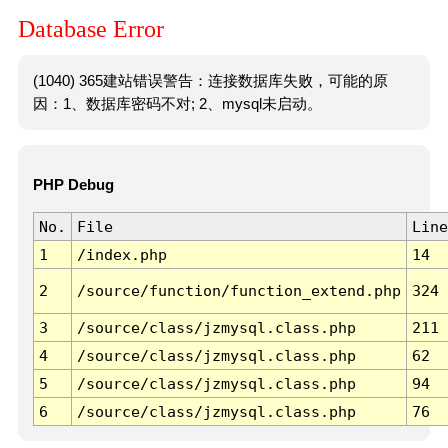
Database Error
(1040) 365建站错误警告：连接数据库失败，可能的原
因：1、数据库密码不对; 2、mysql未启动。
PHP Debug
No.
File
Line
1
/index.php
14
2
/source/function/function_extend.php
324
3
/source/class/jzmysql.class.php
211
4
/source/class/jzmysql.class.php
62
5
/source/class/jzmysql.class.php
94
6
/source/class/jzmysql.class.php
76