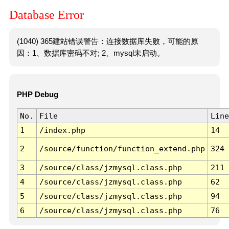
Database Error
(1040) 365建站错误警告：连接数据库失败，可能的原
因：1、数据库密码不对; 2、mysql未启动。
PHP Debug
No.
File
Line
1
/index.php
14
2
/source/function/function_extend.php
324
3
/source/class/jzmysql.class.php
211
4
/source/class/jzmysql.class.php
62
5
/source/class/jzmysql.class.php
94
6
/source/class/jzmysql.class.php
76