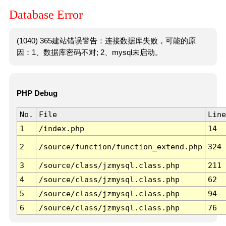
Database Error
(1040) 365建站错误警告：连接数据库失败，可能的原
因：1、数据库密码不对; 2、mysql未启动。
PHP Debug
No.
File
Line
1
/index.php
14
2
/source/function/function_extend.php
324
3
/source/class/jzmysql.class.php
211
4
/source/class/jzmysql.class.php
62
5
/source/class/jzmysql.class.php
94
6
/source/class/jzmysql.class.php
76