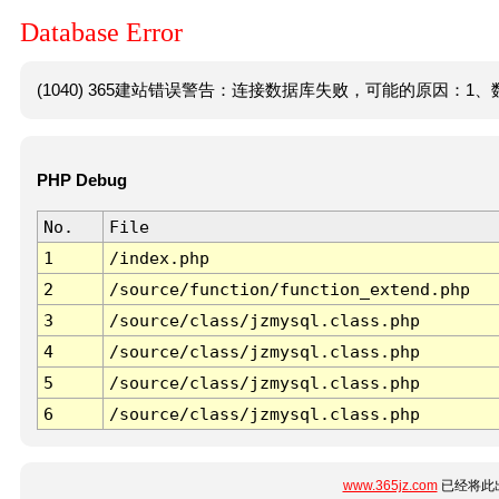
Database Error
(1040) 365建站错误警告：连接数据库失败，可能的原因：1、数
PHP Debug
No.
File
1
/index.php
2
/source/function/function_extend.php
3
/source/class/jzmysql.class.php
4
/source/class/jzmysql.class.php
5
/source/class/jzmysql.class.php
6
/source/class/jzmysql.class.php
www.365jz.com
已经将此