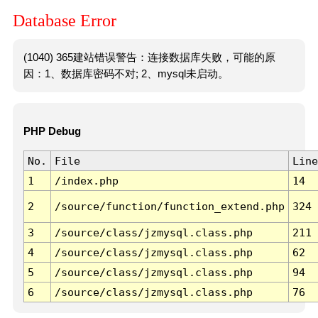
Database Error
(1040) 365建站错误警告：连接数据库失败，可能的原
因：1、数据库密码不对; 2、mysql未启动。
PHP Debug
No.
File
Line
1
/index.php
14
2
/source/function/function_extend.php
324
3
/source/class/jzmysql.class.php
211
4
/source/class/jzmysql.class.php
62
5
/source/class/jzmysql.class.php
94
6
/source/class/jzmysql.class.php
76