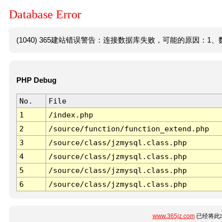
Database Error
(1040) 365建站错误警告：连接数据库失败，可能的原因：1、数
PHP Debug
No.
File
1
/index.php
2
/source/function/function_extend.php
3
/source/class/jzmysql.class.php
4
/source/class/jzmysql.class.php
5
/source/class/jzmysql.class.php
6
/source/class/jzmysql.class.php
www.365jz.com
已经将此