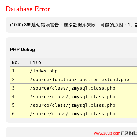
Database Error
(1040) 365建站错误警告：连接数据库失败，可能的原因：1、数
PHP Debug
No.
File
1
/index.php
2
/source/function/function_extend.php
3
/source/class/jzmysql.class.php
4
/source/class/jzmysql.class.php
5
/source/class/jzmysql.class.php
6
/source/class/jzmysql.class.php
www.365jz.com
已经将此