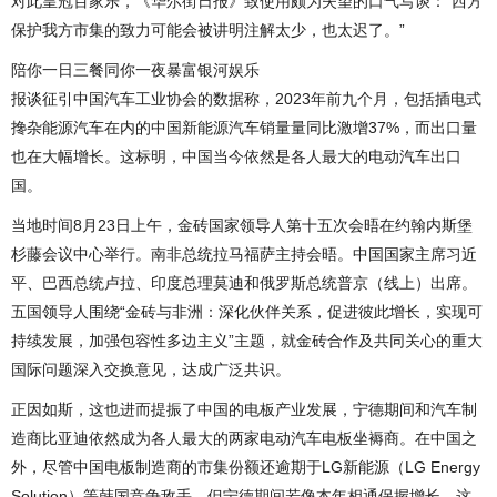
对此皇冠百家乐，《华尔街日报》致使用颇为失望的口气写谈：“西方
保护我方市集的致力可能会被讲明注解太少，也太迟了。”
陪你一日三餐同你一夜暴富银河娱乐
报谈征引中国汽车工业协会的数据称，2023年前九个月，包括插电式
搀杂能源汽车在内的中国新能源汽车销量量同比激增37%，而出口量
也在大幅增长。这标明，中国当今依然是各人最大的电动汽车出口
国。
当地时间8月23日上午，金砖国家领导人第十五次会晤在约翰内斯堡
杉藤会议中心举行。南非总统拉马福萨主持会晤。中国国家主席习近
平、巴西总统卢拉、印度总理莫迪和俄罗斯总统普京（线上）出席。
五国领导人围绕“金砖与非洲：深化伙伴关系，促进彼此增长，实现可
持续发展，加强包容性多边主义”主题，就金砖合作及共同关心的重大
国际问题深入交换意见，达成广泛共识。
正因如斯，这也进而提振了中国的电板产业发展，宁德期间和汽车制
造商比亚迪依然成为各人最大的两家电动汽车电板坐褥商。在中国之
外，尽管中国电板制造商的市集份额还逾期于LG新能源（LG Energy
Solution）等韩国竞争敌手，但宁德期间若像本年相通保握增长，这