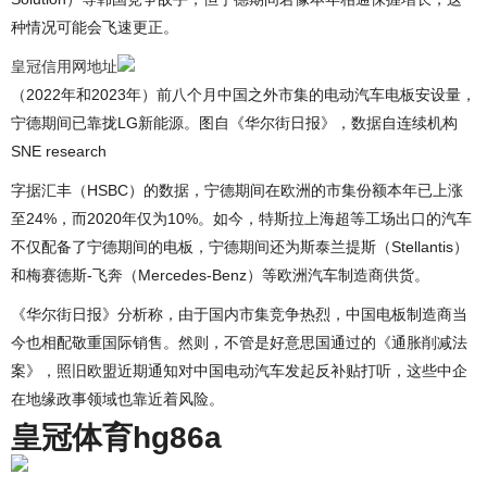
种情况可能会飞速更正。
皇冠信用网地址
（2022年和2023年）前八个月中国之外市集的电动汽车电板安设量，
宁德期间已靠拢LG新能源。图自《华尔街日报》，数据自连续机构
SNE research
字据汇丰（HSBC）的数据，宁德期间在欧洲的市集份额本年已上涨
至24%，而2020年仅为10%。如今，特斯拉上海超等工场出口的汽车
不仅配备了宁德期间的电板，宁德期间还为斯泰兰提斯（Stellantis）
和梅赛德斯-飞奔（Mercedes-Benz）等欧洲汽车制造商供货。
《华尔街日报》分析称，由于国内市集竞争热烈，中国电板制造商当
今也相配敬重国际销售。然则，不管是好意思国通过的《通胀削减法
案》，照旧欧盟近期通知对中国电动汽车发起反补贴打听，这些中企
在地缘政事领域也靠近着风险。
皇冠体育hg86a