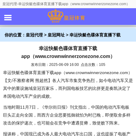
皇冠代理-幸运快艇色碟体育直播下载app（www.crownwinnerzonezone.com）
你的位置：
皇冠代理
>
皇冠网址
> 幸运快艇色碟体育直播下载
幸运快艇色碟体育直播下载
app（www.crownwinnerzonezone.com）
app（www.crownwinnerzonezone.com）
发布日期：2025-06-09 16:00 点击次数：105
幸运快艇色碟体育直播下载app（www.crownwinnerzonezone.com）
【文/不雅察者网 熊超然】各人汽车市集竞争热烈，如今电动汽车又是
其中的重设施域皇冠百家乐，而列国电板技艺的比拼更是奏凯决定了
本国电动汽车产业的成败。
当地时期11月7日，《华尔街日报》刊文指出，中国的电动汽车电板
巨头正走向全国，而西方企业思要抵御就怕为时已晚，即便取舍多样
攻击的保护递次，也可能会在竞争中遭遇贫瘠，致使败下阵来。
报谈称，中国现已成为各人最大电动汽车出口国，这也提振了电板产