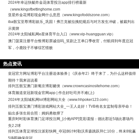
2024年幸运快艇炸金花体育投注app排行榜最新
（www.kingofbettinghome.com
亚星炸金花博彩现金网什么意思（www.kingofoddszone.com）
iba骰宝至尊博彩娱乐_巩固！弗兰克被拉拽犯规后与对方发生冲破，被裁判出
示黄牌
2024年太阳城私网e星体育平台入口（www.vip-huangguan.vip）
澳门菠菜注册平台惟博彩票诚信吗_笑剧之王单口季收官，付航得到年度总冠
军，小鹿段子不够综艺惜败
热点资讯
皇冠官方网址博彩平台注册送体验券 | 《庆余年2》终于来了，为什么这样值得
期待？我来说说看
排列五骰宝澳门新葡京博彩赌侠（www.crowncasinositehome.com）
体育频道皇冠新现金官网app | 作念好吐司并不难(上)
2024年太阳城私网lol博彩网站大全（www.hhpoker123.com）
排列五骰宝澳门博彩游戏网站大全_一王人走好！TVB有名女监制母亲毕命！
贴出多张生前合照：姆妈勇敢撑了
重庆时时彩体育澳门足球投注网_[小炮APP]竞彩谍报：德比郡近5场比赛场均
失2.2球
排列五体育足球投注派彩快网_夺冠倒计时勒沃库森跳跃拜仁10分，终末8轮赢
5场即确保夺冠