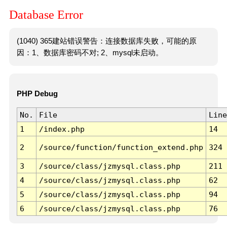
Database Error
(1040) 365建站错误警告：连接数据库失败，可能的原
因：1、数据库密码不对; 2、mysql未启动。
PHP Debug
No.
File
Line
1
/index.php
14
2
/source/function/function_extend.php
324
3
/source/class/jzmysql.class.php
211
4
/source/class/jzmysql.class.php
62
5
/source/class/jzmysql.class.php
94
6
/source/class/jzmysql.class.php
76