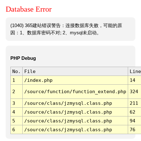
Database Error
(1040) 365建站错误警告：连接数据库失败，可能的原
因：1、数据库密码不对; 2、mysql未启动。
PHP Debug
No.
File
Line
1
/index.php
14
2
/source/function/function_extend.php
324
3
/source/class/jzmysql.class.php
211
4
/source/class/jzmysql.class.php
62
5
/source/class/jzmysql.class.php
94
6
/source/class/jzmysql.class.php
76