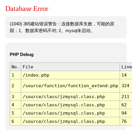
Database Error
(1040) 365建站错误警告：连接数据库失败，可能的原
因：1、数据库密码不对; 2、mysql未启动。
PHP Debug
No.
File
Line
1
/index.php
14
2
/source/function/function_extend.php
324
3
/source/class/jzmysql.class.php
211
4
/source/class/jzmysql.class.php
62
5
/source/class/jzmysql.class.php
94
6
/source/class/jzmysql.class.php
76