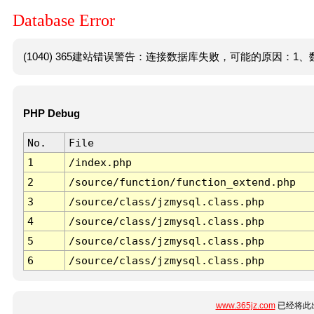
Database Error
(1040) 365建站错误警告：连接数据库失败，可能的原因：1、数
PHP Debug
No.
File
1
/index.php
2
/source/function/function_extend.php
3
/source/class/jzmysql.class.php
4
/source/class/jzmysql.class.php
5
/source/class/jzmysql.class.php
6
/source/class/jzmysql.class.php
www.365jz.com
已经将此