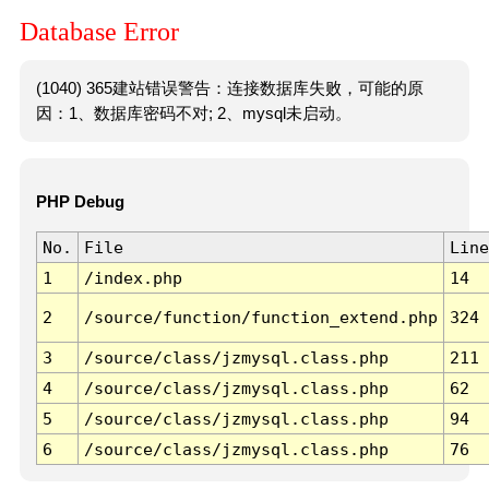
Database Error
(1040) 365建站错误警告：连接数据库失败，可能的原
因：1、数据库密码不对; 2、mysql未启动。
PHP Debug
No.
File
Line
1
/index.php
14
2
/source/function/function_extend.php
324
3
/source/class/jzmysql.class.php
211
4
/source/class/jzmysql.class.php
62
5
/source/class/jzmysql.class.php
94
6
/source/class/jzmysql.class.php
76