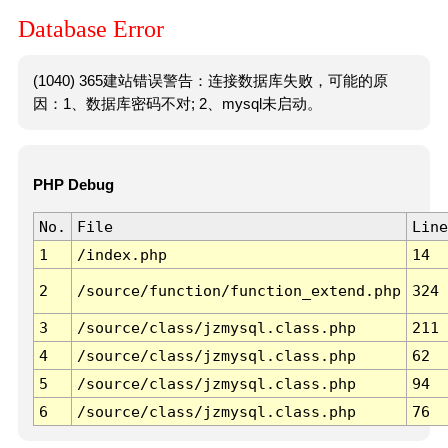
Database Error
(1040) 365建站错误警告：连接数据库失败，可能的原
因：1、数据库密码不对; 2、mysql未启动。
PHP Debug
No.
File
Line
1
/index.php
14
2
/source/function/function_extend.php
324
3
/source/class/jzmysql.class.php
211
4
/source/class/jzmysql.class.php
62
5
/source/class/jzmysql.class.php
94
6
/source/class/jzmysql.class.php
76