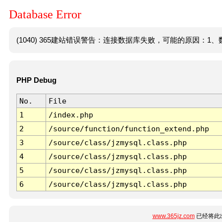
Database Error
(1040) 365建站错误警告：连接数据库失败，可能的原因：1、数
PHP Debug
No.
File
1
/index.php
2
/source/function/function_extend.php
3
/source/class/jzmysql.class.php
4
/source/class/jzmysql.class.php
5
/source/class/jzmysql.class.php
6
/source/class/jzmysql.class.php
www.365jz.com
已经将此