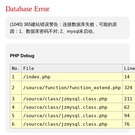
Database Error
(1040) 365建站错误警告：连接数据库失败，可能的原
因：1、数据库密码不对; 2、mysql未启动。
PHP Debug
No.
File
Line
1
/index.php
14
2
/source/function/function_extend.php
324
3
/source/class/jzmysql.class.php
211
4
/source/class/jzmysql.class.php
62
5
/source/class/jzmysql.class.php
94
6
/source/class/jzmysql.class.php
76